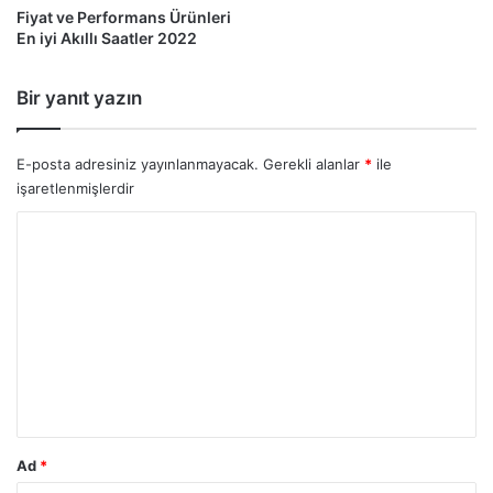
Fiyat ve Performans Ürünleri
En iyi Akıllı Saatler 2022
Bir yanıt yazın
E-posta adresiniz yayınlanmayacak.
Gerekli alanlar
*
ile
işaretlenmişlerdir
Y
o
r
u
m
*
Ad
*