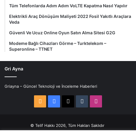
Tüm Telefonlarda Adım Adım VoLTE Kapatma Nasıl Yapılır
Elektrikli Araç Dönüşüm Maliyeti 2022 Fosil Yakıtlı Araçlara
Veda
Güvenli Ve Ucuz Online Oyun Satın Alma Sitesi G2G
Modeme Bağlı Cihazları Görme – Turktelekom –
Superonline – TTNET
Gri Ayna
Griayna – Güncel Teknoloji ve İnceleme Haberleri
RSS
Facebook
X
Tumblr
Instagram
© Telif Hakkı 2026, Tüm Hakları Saklıdır
Site Kullanım Koşulları
Gizlilik politikası
Çerez Politikası
Künye