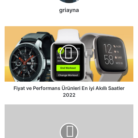
griayna
Fiyat
ve
Performans
Ürünleri
En
iyi
Akıllı
Saatler
2022
Fiyat ve Performans Ürünleri En iyi Akıllı Saatler
2022
Sporda
Giyilebilir
Teknoloji
-
Sporcu