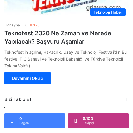
Teknoloji Haber
griayna
0
325
Teknofest 2020 Ne Zaman ve Nerede
Yapılacak? Başvuru Aşamları
Teknofest’in açılımı, Havacılık, Uzay ve Teknoloji Festivali’dir. Bu
festival T.C Sanayi ve Teknoloji Bakanlığı ve Türkiye Teknoloji
Takımı Vakfı (…
Devamını Oku »
Bizi Takip ET
0
5.100
Beğeni
Takipçi