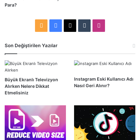
Para?
R
F
X
T
I
S
a
u
n
Son Değiştirilen Yazılar
S
c
m
s
e
b
t
b
l
a
Instagram Eski Kullanıcı Adı
Büyük Ekranlı Televizyon
Nasıl Geri Alınır?
Alırken Nelere Dikkat
o
r
g
Etmelisiniz
o
r
k
a
m